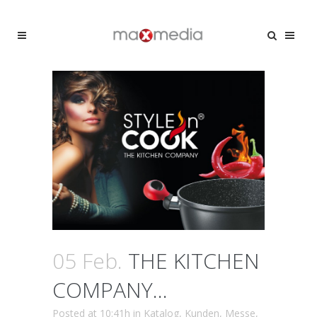
05 Feb.
THE KITCHEN
COMPANY…
Posted at 10:41h
in
Katalog
,
Kunden
,
Messe
,